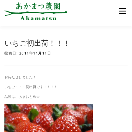
コ
ン
メニュー
テ
ン
ツ
へ
ス
あかまつ農園について
お知らせ
いちご狩り
いちご初出荷！！！
キ
ッ
投稿日:
2011年11月11日
プ
農園のご案内
アクセス
ご予約・お問合せ
お待たせしました！！
いちご・・・初出荷です！！！！
品種は、あまおとめ☆