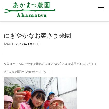
コ
ン
メニュー
テ
ン
ツ
へ
ス
あかまつ農園について
お知らせ
いちご狩り
にぎやかなお客さま来園
キ
ッ
投稿日:
2012年3月13日
プ
農園のご案内
アクセス
ご予約・お問合せ
今日はとてもにぎやかで元気いっぱいのお客さまが来園されました！！
近くの幼稚園からのお客さまです！！