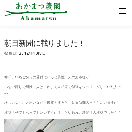
コ
ン
メニュー
テ
ン
ツ
へ
ス
あかまつ農園について
お知らせ
いちご狩り
朝日新聞に載りました！
キ
ッ
投稿日:
2012年1月8日
プ
農園のご案内
アクセス
ご予約・お問合せ
昨日、いちご狩りの受付にいると男性一人のお客様が。
いちご狩りで男性一人はこれまで自転車で付近をツーリングしていた人の
み。
珍しいな～、と思いながら挨拶をすると「朝日新聞の＊＊といいますが、
取材させてもらってもいいですか？」といわれ、新聞社の取材でした＾＾