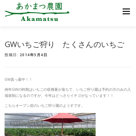
コ
ン
メニュー
テ
ン
ツ
へ
ス
あかまつ農園について
お知らせ
いちご狩り
GWいちご狩り たくさんのいちご
キ
ッ
投稿日:
2014年5月4日
プ
農園のご案内
アクセス
ご予約・お問合せ
GW真っ最中！！
例年GWの時期はいちごの収穫量が落ちて、いちご狩り園は予約の方のみの入
場規制になるのですが、今年はどっさりイチゴがなっています！！
こちらオープン前のいちご狩り園のようすです。