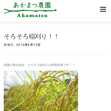
コ
ン
メニュー
テ
ン
ツ
へ
ス
あかまつ農園について
お知らせ
いちご狩り
そろそろ稲刈り！！
キ
ッ
投稿日:
2012年8月13日
プ
農園のご案内
アクセス
ご予約・お問合せ
稲穂が垂れ始め、そろそろ稲刈りの時期到来です！！