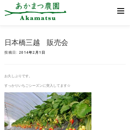
コ
ン
メニュー
テ
ン
ツ
へ
ス
あかまつ農園について
お知らせ
いちご狩り
日本橋三越 販売会
キ
ッ
投稿日:
2014年2月1日
プ
農園のご案内
アクセス
ご予約・お問合せ
お久しぶりです。
すっかりいちごシーズンに突入してます☆