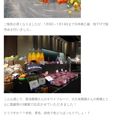
ご報告が遅くなりましたが、1月8日～1月14日まで日本橋三越 地下1Fで販
行いました。
売会を
こんな感じで、菊池農園さんのキウイフルーツ、大久保農園さんの柑橘とと
出店させていただきました！
もに愛媛県の3農園で
どうですか？？赤色、黄色、緑色で色どりばっちりでしょ！？