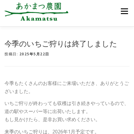
コ
ン
メニュー
テ
ン
ツ
へ
ス
あかまつ農園について
お知らせ
いちご狩り
今季のいちご狩りは終了しました
キ
ッ
投稿日:
2025年5月22日
プ
農園のご案内
アクセス
ご予約・お問合せ
今季もたくさんのお客様にご来場いただき、ありがとうご
ざいました。
いちご狩りが終わっても収穫は引き続きやっているので、
道の駅やスーパー等に出荷いたします。
もし見かけたら、是非お買い求めください。
来季のいちご狩りは、2026年1月予定です。